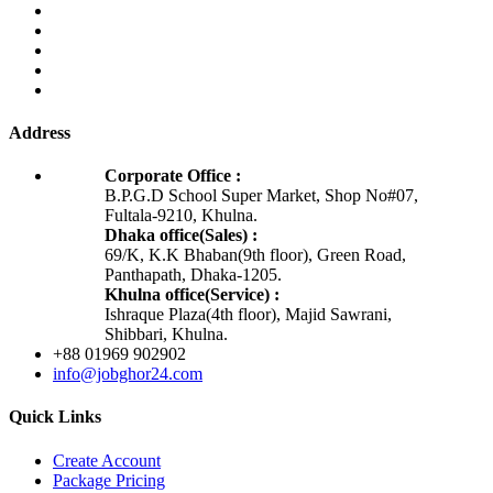
Address
Corporate Office :
B.P.G.D School Super Market, Shop No#07,
Fultala-9210, Khulna.
Dhaka office(Sales) :
69/K, K.K Bhaban(9th floor), Green Road,
Panthapath, Dhaka-1205.
Khulna office(Service) :
Ishraque Plaza(4th floor), Majid Sawrani,
Shibbari, Khulna.
+88 01969 902902
info@jobghor24.com
Quick Links
Create Account
Package Pricing