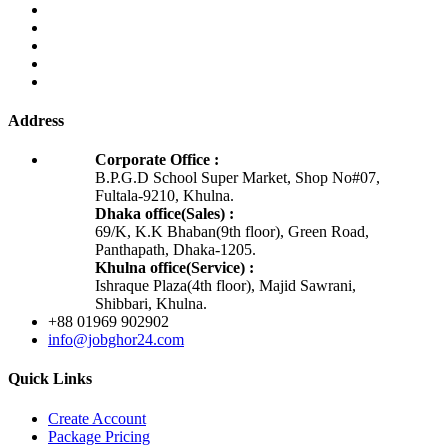
Address
Corporate Office :
B.P.G.D School Super Market, Shop No#07,
Fultala-9210, Khulna.
Dhaka office(Sales) :
69/K, K.K Bhaban(9th floor), Green Road,
Panthapath, Dhaka-1205.
Khulna office(Service) :
Ishraque Plaza(4th floor), Majid Sawrani,
Shibbari, Khulna.
+88 01969 902902
info@jobghor24.com
Quick Links
Create Account
Package Pricing